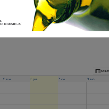
Sema
5
6
7
8
mié
jue
vie
sáb