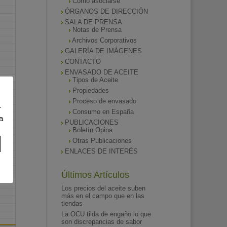
Como asociarse
ÓRGANOS DE DIRECCIÓN
SALA DE PRENSA
Notas de Prensa
Archivos Corporativos
GALERÍA DE IMÁGENES
CONTACTO
ENVASADO DE ACEITE
Tipos de Aceite
Propiedades
Proceso de envasado
r
Consumo en España
a
PUBLICACIONES
Boletín Opina
Otras Publicaciones
ENLACES DE INTERÉS
Últimos Artículos
Los precios del aceite suben
más en el campo que en las
tiendas
La OCU tilda de engaño lo que
son discrepancias de sabor