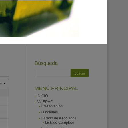
Búsqueda
na
MENÚ PRINCIPAL
INICIO
ANIERAC
Presentación
Funciones
Listado de Asociados
Listado Completo