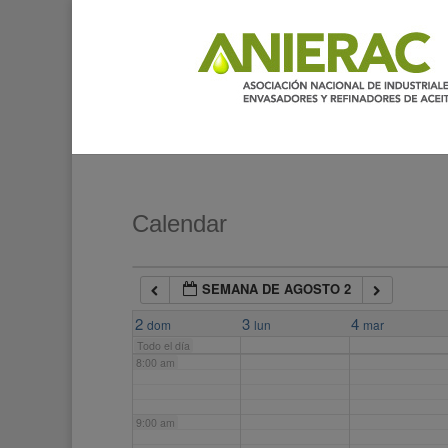
2:00 am
3:00 am
4:00 am
5:00 am
Calendar
6:00 am
SEMANA DE AGOSTO 2
7:00 am
2
3
4
dom
lun
mar
Todo el día
8:00 am
9:00 am