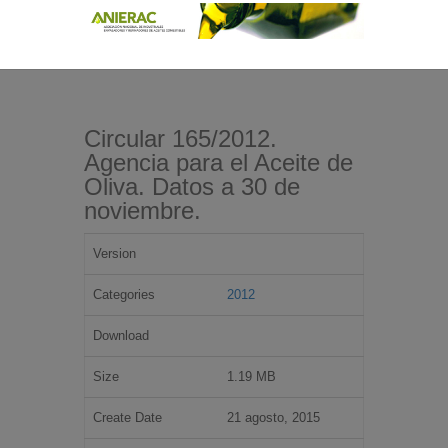
Circular 165/2012.
Agencia para el Aceite de
Oliva. Datos a 30 de
noviembre.
Version
Categories
2012
Download
Size
1.19 MB
Create Date
21 agosto, 2015