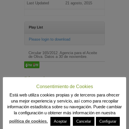
Last Updated
21 agosto, 2015
Play List
Please login to download
Circular 165/2012. Agencia para el Aceite
de Oliva. Datos a 30 de noviembre.
Búsqueda
Consentimiento de Cookies
Está web utiliza cookies propias y de terceros para ofrecer
una mejor experiencia y servicio, así como para recopilar
MENÚ PRINCIPAL
información estadística sobre su navegación. Puede cambiar
INICIO
la configuración u obtener más información en nuestra
ANIERAC
política de cookies.
Aceptar
Cancelar
Configurar
Presentación
Funciones