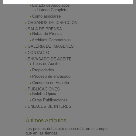
Listado de Asociados
Listado Completo
Como asociarse
ÓRGANOS DE DIRECCIÓN
SALA DE PRENSA
Notas de Prensa
Archivos Corporativos
GALERÍA DE IMÁGENES
CONTACTO
ENVASADO DE ACEITE
Tipos de Aceite
Propiedades
Proceso de envasado
Consumo en España
PUBLICACIONES
Boletín Opina
Otras Publicaciones
ENLACES DE INTERÉS
Últimos Artículos
Los precios del aceite suben más en el campo
que en las tiendas