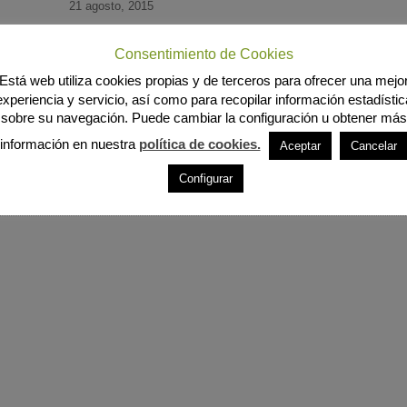
21 agosto, 2015
21 agosto, 2015
Consentimiento de Cookies
Está web utiliza cookies propias y de terceros para ofrecer una mejo
experiencia y servicio, así como para recopilar información estadístic
sobre su navegación. Puede cambiar la configuración u obtener más
información en nuestra
política de cookies.
Aceptar
Cancelar
Configurar
liva y de las oleaginosas.