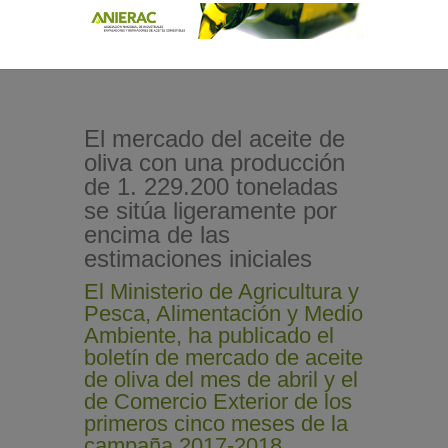
El mercado del aceite de
oliva con una producción
de 1. 229.200 toneladas
se sitúa ligeramente por
encima de las
estimaciones iniciales
El Ministerio de Agricultura y
Pesca, Alimentación y Medio
Ambiente, ha publicado el
boletín de mercado de aceite
de oliva del mes de abril y el
de Comercio Exterior de los
primeros cinco meses de la
campaña 2017-2018