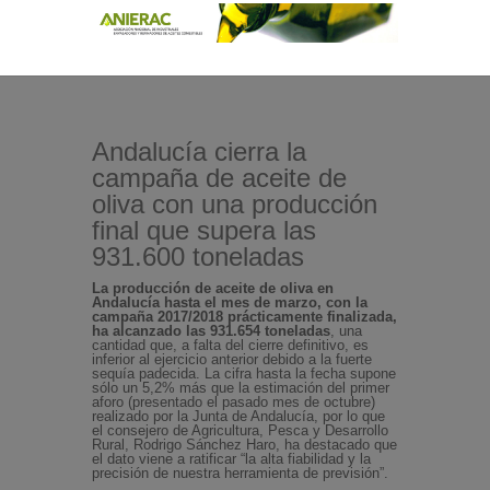
Andalucía cierra la
campaña de aceite de
oliva con una producción
final que supera las
931.600 toneladas
La producción de aceite de oliva en
Andalucía hasta el mes de marzo, con la
campaña 2017/2018 prácticamente finalizada,
ha alcanzado las 931.654 toneladas
, una
cantidad que, a falta del cierre definitivo, es
inferior al ejercicio anterior debido a la fuerte
sequía padecida. La cifra hasta la fecha supone
sólo un 5,2% más que la estimación del primer
aforo (presentado el pasado mes de octubre)
realizado por la Junta de Andalucía, por lo que
el consejero de Agricultura, Pesca y Desarrollo
Rural, Rodrigo Sánchez Haro, ha destacado que
el dato viene a ratificar “la alta fiabilidad y la
precisión de nuestra herramienta de previsión”.