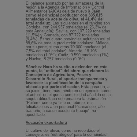
El balance aportado por las almazaras de la
región a la Agencia de Información y Control
Alimentarios (AICA) deja de nuevo a
Jaén
como el principal productor con 385.815
toneladas de aceite de oliva, el 41,4% del
total andaluz
. Las siguientes en el ranking son
Córdoba, con 244.937 toneladas (el 26,3% de
toda Andalucía); Sevilla, con 107.229 toneladas
(11,5%) y Granada, con 87.722 toneladas
(9,4%). Estas cuatro provincias aglutinan así el
88,6% de toda la producción andaluza. Málaga,
por su parte, suma otras 70.000 toneladas (el
7,5% del total andaluz); Almería, 18.105
toneladas (1,9%); Cádiz, 9.590 toneladas (1%);
y Huelva, 8.257 toneladas (0,9%).
Sánchez Haro ha vuelto a defender, en este
punto, la “utilidad” del aforo que elabora la
Consejería de Agricultura, Pesca y
Desarrollo Rural, al aportar transparencia y
favorecer la planificación de la campaña
oleícola por parte del sector.
Esta garantía, a
su juicio, tiene más mérito en un ejercicio como
el actual, en el que la complejidad añadida de la
sequía dificultaba sobremanera la estimación.
“Reitero, como ya hice en febrero, mis
felicitaciones a un personal técnico que, año
tras año, hace un excelente trabajo”, ha
apostillado.
Vocación exportadora
El cultivo del olivar, como ha recordado el
consejero, es “estratégico” para la comunidad