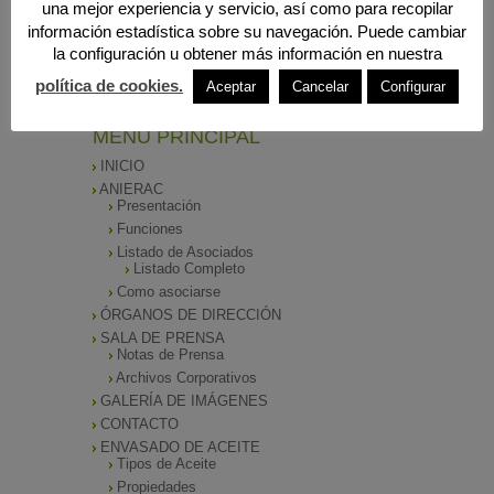
una mejor experiencia y servicio, así como para recopilar
información estadística sobre su navegación. Puede cambiar
Búsqueda
la configuración u obtener más información en nuestra
política de cookies.
Aceptar
Cancelar
Configurar
MENÚ PRINCIPAL
INICIO
ANIERAC
Presentación
Funciones
Listado de Asociados
Listado Completo
Como asociarse
ÓRGANOS DE DIRECCIÓN
SALA DE PRENSA
Notas de Prensa
Archivos Corporativos
GALERÍA DE IMÁGENES
CONTACTO
ENVASADO DE ACEITE
Tipos de Aceite
Propiedades