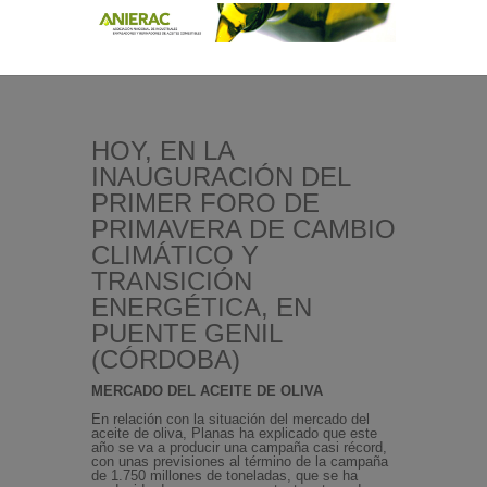
HOY, EN LA
INAUGURACIÓN DEL
PRIMER FORO DE
PRIMAVERA DE CAMBIO
CLIMÁTICO Y
TRANSICIÓN
ENERGÉTICA, EN
PUENTE GENIL
(CÓRDOBA)
MERCADO DEL ACEITE DE OLIVA
En relación con la situación del mercado del
aceite de oliva, Planas ha explicado que este
año se va a producir una campaña casi récord,
con unas previsiones al término de la campaña
de 1.750 millones de toneladas, que se ha