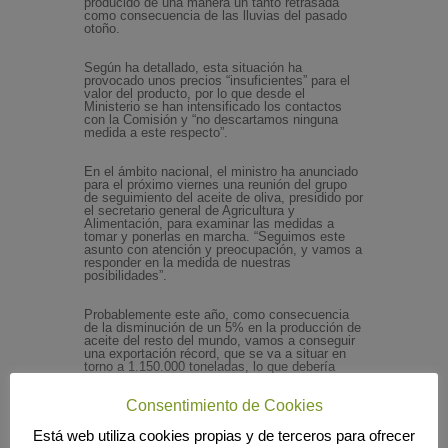
producido de una manera un tanto retrasada
como consecuencia de las lluvias del pasado
otoño.
Según ha detallado, esta situación ha
provocado unos precios “insuficientes” para el
valor del producto, por lo que desde el
Ministerio se han intensificado los contactos
con la Comisión y “no descartamos ninguna
medida a este respecto”.
En el ámbito nacional, el ministro ha anunciado
para el próximo viernes una reunión del grupo
de seguimiento del aceite de oliva, presidido por
el secretario general de Agricultura y
Alimentación, para examinar las medidas a
tomar y ponerlas en marcha. “Seguimos este
asunto con atención y preocupación, y vamos a
responder en la medida de nuestras
posibilidades”.
Probablemente este año, como consecuencia
de la disminución de un 5% en la producción de
aceite del resto del mundo, vamos a conseguir
una exportación récord, que se va a situar en
torno a 1.150.000 toneladas, lo que debería
significar una subida de los precios que están
“excesivamente bajos”.
Consentimiento de Cookies
Está web utiliza cookies propias y de terceros para ofrecer