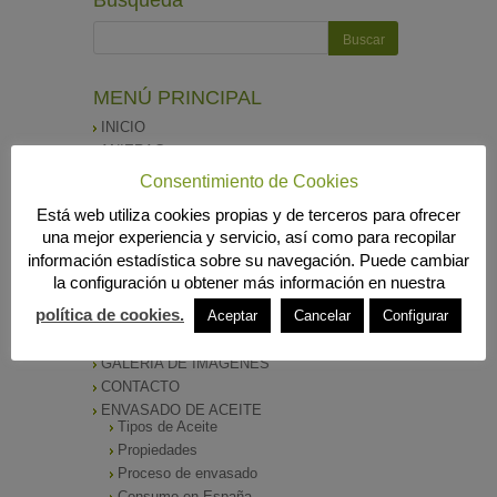
MENÚ PRINCIPAL
INICIO
ANIERAC
Presentación
Consentimiento de Cookies
Funciones
Está web utiliza cookies propias y de terceros para ofrecer
Listado de Asociados
Listado Completo
una mejor experiencia y servicio, así como para recopilar
Como asociarse
información estadística sobre su navegación. Puede cambiar
ÓRGANOS DE DIRECCIÓN
la configuración u obtener más información en nuestra
SALA DE PRENSA
política de cookies.
Aceptar
Cancelar
Configurar
Notas de Prensa
Archivos Corporativos
GALERÍA DE IMÁGENES
CONTACTO
ENVASADO DE ACEITE
Tipos de Aceite
Propiedades
Proceso de envasado
Consumo en España