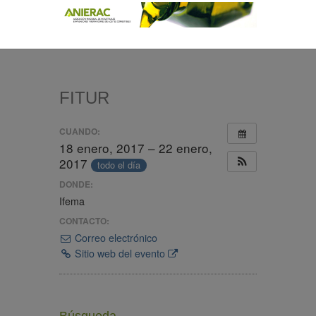
FITUR
CUANDO:
18 enero, 2017 – 22 enero,
2017
todo el día
DONDE:
Ifema
CONTACTO:
Correo electrónico
Sitio web del evento
Búsqueda