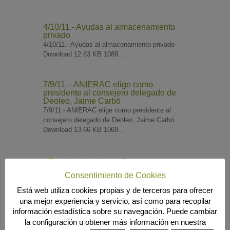
4/10/11.- Ayudas al almacenamiento
privado
4/10/11.- Ayudas al almacenamiento privado
Download 12.63 KB 1089...
7/9/11 – ANIERAC elige como
presidente al consejero delegado de
Deoleo, Jaime Carbó
7/9/11 - ANIERAC elige como presidente al
consejero delegado de Deoleo, Jaime Carbó
Download 13.66 KB 1069...
« Entradas más antiguas
Entradas siguientes »
Consentimiento de Cookies
Búsqueda
Está web utiliza cookies propias y de terceros para ofrecer
una mejor experiencia y servicio, así como para recopilar
información estadística sobre su navegación. Puede cambiar
la configuración u obtener más información en nuestra
MENÚ PRINCIPAL