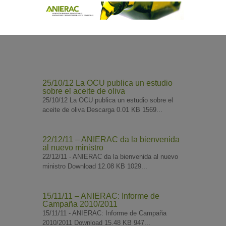
25/10/12 La OCU publica un estudio
sobre el aceite de oliva
25/10/12 La OCU publica un estudio sobre el
aceite de oliva Descarga 0.01 KB 1569...
22/12/11 – ANIERAC da la bienvenida
al nuevo ministro
22/12/11 - ANIERAC da la bienvenida al nuevo
ministro Download 12.08 KB 1029...
15/11/11 – ANIERAC: Informe de
Campaña 2010/2011
15/11/11 - ANIERAC: Informe de Campaña
2010/2011 Download 15.48 KB 947...