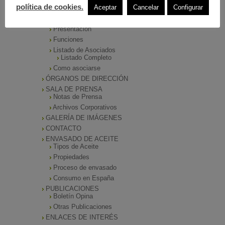
política de cookies.
Aceptar
Cancelar
Configurar
INICIO
ANIERAC
Presentación
Funciones
Listado de Asociados
Listado Completo
Como asociarse
ÓRGANOS DE DIRECCIÓN
SALA DE PRENSA
Notas de Prensa
Archivos Corporativos
GALERÍA DE IMÁGENES
CONTACTO
ENVASADO DE ACEITE
Tipos de Aceite
Propiedades
Proceso de envasado
Consumo en España
PUBLICACIONES
Boletín Opina
Otras Publicaciones
ENLACES DE INTERÉS