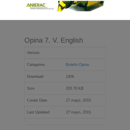
Opina 7. V. English
Version
Categories
Boletín Opina
Download
1406
Size
203.70 KB
Create Date
27 mayo, 2015
Last Updated
27 mayo, 2015