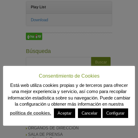
Play List
Download
Búsqueda
Consentimiento de Cookies
MENÚ PRINCIPAL
Está web utiliza cookies propias y de terceros para ofrecer
INICIO
una mejor experiencia y servicio, así como para recopilar
ANIERAC
información estadística sobre su navegación. Puede cambiar
Presentación
la configuración u obtener más información en nuestra
Funciones
Listado de Asociados
política de cookies.
Aceptar
Cancelar
Configurar
Listado Completo
Como asociarse
ÓRGANOS DE DIRECCIÓN
SALA DE PRENSA