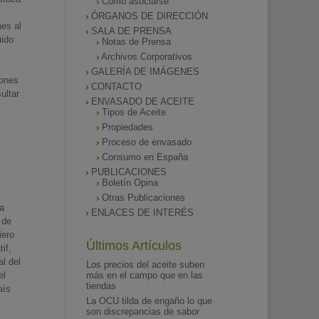
Como asociarse
ÓRGANOS DE DIRECCIÓN
nes al
SALA DE PRENSA
uido
Notas de Prensa
Archivos Corporativos
GALERÍA DE IMÁGENES
iones
CONTACTO
ultar
ENVASADO DE ACEITE
Tipos de Aceite
Propiedades
Proceso de envasado
Consumo en España
PUBLICACIONES
Boletín Opina
Otras Publicaciones
ta
ENLACES DE INTERÉS
 de
iero
Últimos Artículos
if,
al del
Los precios del aceite suben
el
más en el campo que en las
tiendas
aís
La OCU tilda de engaño lo que
son discrepancias de sabor