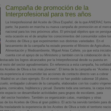
Campaña de promoción de la
Interprofesional para tres años
La Interprofesional del Aceite de Oliva Español, de la que ANIERAC form
parte, ha puesto en marcha su nueva campaña de promoción en el merc
nacional para los tres próximos años. El principal objetivo que se persigu
esta ocasión es el de ampliar los conocimientos del consumidor sobre lo
Aceites de Oliva y que experimenten sus distintas variedades. En el
lanzamiento de la campaña ha estado presente el Ministro de Agricultura,
Alimentación y Medioambiente, Miguel Arias Cañete, ya que esta iniciati
cuenta con el apoyo de su Ministerio y también con la colaboración de la
destacado los logros alcanzados por la Interprofesional desde su puesta en
 resto del sector agroalimentario. En referencia a esta campaña, ha señalad
de los Aceites de Oliva a los más jóvenes”. El lema de la campaña es “Aceites 
esta experiencia al consumidor las acciones de contacto directo van a cobrar
 Madrid es un claro ejemplo. En el evento se han podido saborear 16 platos,
ozuelo, embajador culinario de la campaña, elaborados con los cuatro vírgene
ina, cornicabra, hojiblanca y picual. Durante toda una semana, la carpa inst
te espacio se desarrollarán actividades para grupos de escolares, para
 del sector hostelero. También se organizarán catas, maridajes y otras
s de los Aceites de Oliva al gran público. El acto ha servido también para da
a trasladando la experiencia de los Aceites de Oliva a todo el territorio nacio