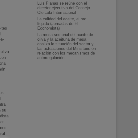
Luis Planas se reúne con el
director ejecutivo del Consejo
Oleícola Internacional
La calidad del aceite, el oro
líquido (Jornadas de El
ites
Economista)
l
La mesa sectorial del aceite de
oliva y la aceituna de mesa
 de
analiza la situación del sector y
las actuaciones del Ministerio en
 oliva
relación con los mecanismos de
 con
autorregulación
onal
món
res
d
ntra
n su
dista
dos
ones
ral