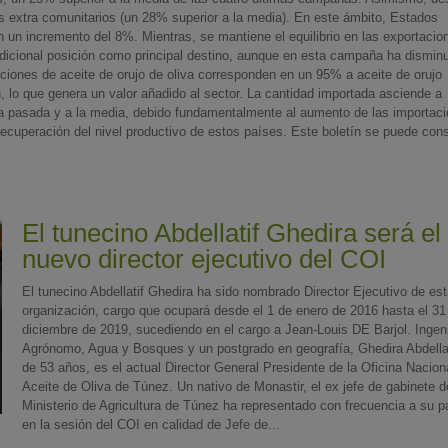
s extra comunitarios (un 28% superior a la media). En este ámbito, Estados
n un incremento del 8%. Mientras, se mantiene el equilibrio en las exportacio
adicional posición como principal destino, aunque en esta campaña ha dismin
aciones de aceite de orujo de oliva corresponden en un 95% a aceite de orujo
n, lo que genera un valor añadido al sector. La cantidad importada asciende a
ña pasada y a la media, debido fundamentalmente al aumento de las importac
ecuperación del nivel productivo de estos países. Este boletín se puede cons
El tunecino Abdellatif Ghedira será el
nuevo director ejecutivo del COI
El tunecino Abdellatif Ghedira ha sido nombrado Director Ejecutivo de es
organización, cargo que ocupará desde el 1 de enero de 2016 hasta el 31
diciembre de 2019, sucediendo en el cargo a Jean-Louis DE Barjol. Ingen
Agrónomo, Agua y Bosques y un postgrado en geografía, Ghedira Abdellat
de 53 años, es el actual Director General Presidente de la Oficina Nacion
Aceite de Oliva de Túnez. Un nativo de Monastir, el ex jefe de gabinete d
Ministerio de Agricultura de Túnez ha representado con frecuencia a su p
en la sesión del COI en calidad de Jefe de...