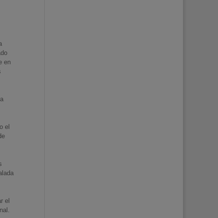
a
ado
e en
s
va
o el
de
s
alada
r el
nal.