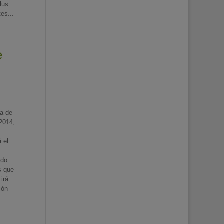
lus
es...
e
ha de
 2014,
e
 el
ndo
s que
irá
ión