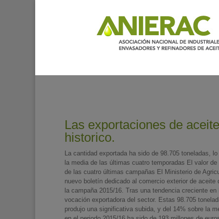
Las exportaciones de aceit
historico.
La cantidad exportada ha sido de 98.705 toneladas, l
la media de las últimas cuatro temporadas El valor de
de las cuatro últimas campañas El Ministerio de Agri
nuevo boletín dedicado al comercio exterior de aceite
la campaña 2015/16. Tras una tendencia creciente en l
vocación exportadora del sector. Estas 98.705 tonela
produjo una significativa subida, y del 14% sobre la m
en el periodo 2015/16 ha sido de 193 millones de eur