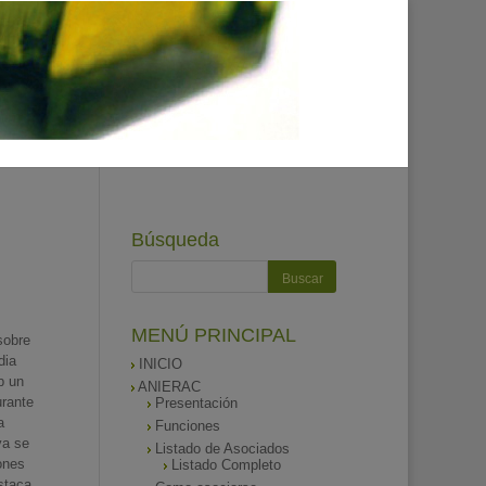
Búsqueda
MENÚ PRINCIPAL
sobre
dia
INICIO
b un
ANIERAC
urante
Presentación
a
Funciones
ya se
Listado de Asociados
ones
Listado Completo
staca