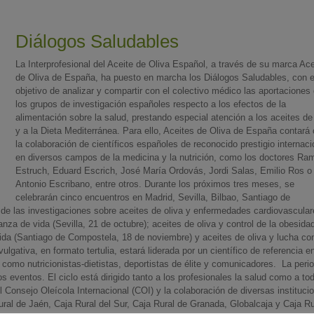
Diálogos Saludables
La Interprofesional del Aceite de Oliva Español, a través de su marca Ace
de Oliva de España, ha puesto en marcha los Diálogos Saludables, con e
objetivo de analizar y compartir con el colectivo médico las aportaciones
los grupos de investigación españoles respecto a los efectos de la
alimentación sobre la salud, prestando especial atención a los aceites de
y a la Dieta Mediterránea. Para ello, Aceites de Oliva de España contará
la colaboración de científicos españoles de reconocido prestigio internaci
en diversos campos de la medicina y la nutrición, como los doctores Ra
Estruch, Eduard Escrich, José María Ordovás, Jordi Salas, Emilio Ros o
Antonio Escribano, entre otros. Durante los próximos tres meses, se
celebrarán cinco encuentros en Madrid, Sevilla, Bilbao, Santiago de
 de las investigaciones sobre aceites de oliva y enfermedades cardiovascula
nza de vida (Sevilla, 21 de octubre); aceites de oliva y control de la obesida
 vida (Santiago de Compostela, 18 de noviembre) y aceites de oliva y lucha co
lgativa, en formato tertulia, estará liderada por un científico de referencia e
como nutricionistas-dietistas, deportistas de élite y comunicadores. La perio
s eventos. El ciclo está dirigido tanto a los profesionales la salud como a to
l Consejo Oleícola Internacional (COI) y la colaboración de diversas instituci
ural de Jaén, Caja Rural del Sur, Caja Rural de Granada, Globalcaja y Caja Ru