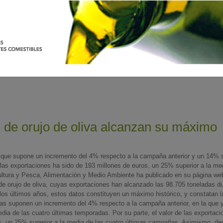
e de orujo de oliva alcanzan su máximo
o que supone un incremento del 4% respecto a la campaña anterior y un 14% 
 las exportaciones ha sido de 193 millones de euros, un 25% superior a la me
cultura y Pesca, Alimentación y Medio Ambiente ha publicado en su página we
 de orujo de oliva, cuyas exportaciones han alcanzado las 98.705 toneladas d
os últimos años, estos datos constituyen un máximo histórico, y constatan l
das suponen un incremento del 4% respecto a la campaña anterior, en la que 
edia de las cuatro últimas temporadas. Por su parte, el valor de las exportaci
os, un 25% superior a la media de las cuatro últimas campañas. Asimismo, de