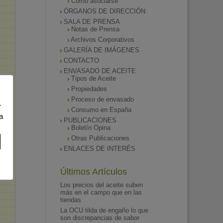
Como asociarse
ÓRGANOS DE DIRECCIÓN
SALA DE PRENSA
Notas de Prensa
Archivos Corporativos
GALERÍA DE IMÁGENES
CONTACTO
ENVASADO DE ACEITE
Tipos de Aceite
Propiedades
Proceso de envasado
r
Consumo en España
a
PUBLICACIONES
Boletín Opina
Otras Publicaciones
ENLACES DE INTERÉS
Últimos Artículos
Los precios del aceite suben
más en el campo que en las
tiendas
La OCU tilda de engaño lo que
son discrepancias de sabor