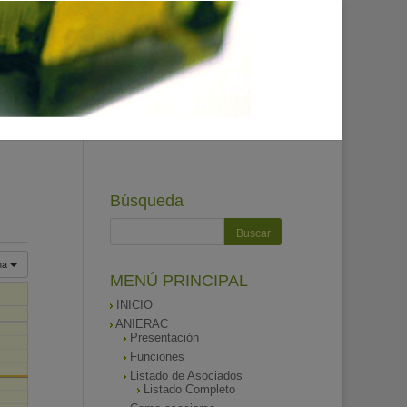
Búsqueda
na
MENÚ PRINCIPAL
INICIO
ANIERAC
Presentación
Funciones
Listado de Asociados
Listado Completo