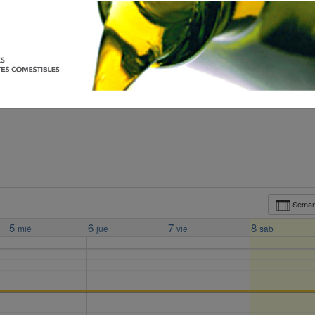
Sema
5
6
7
8
mié
jue
vie
sáb