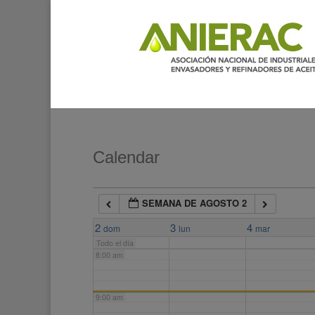
2:00 am
3:00 am
4:00 am
5:00 am
Calendar
6:00 am
SEMANA DE AGOSTO 2
7:00 am
2
3
4
dom
lun
mar
Todo el día
8:00 am
9:00 am