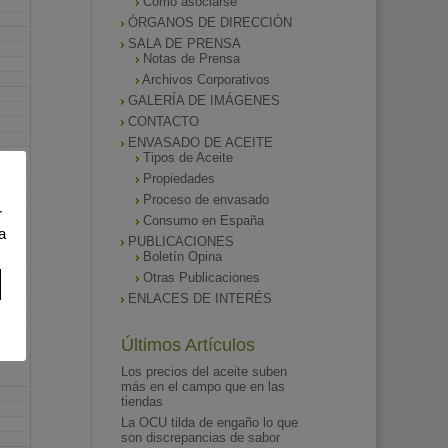
Como asociarse
ÓRGANOS DE DIRECCIÓN
SALA DE PRENSA
Notas de Prensa
Archivos Corporativos
GALERÍA DE IMÁGENES
CONTACTO
ENVASADO DE ACEITE
Tipos de Aceite
Propiedades
Proceso de envasado
r
Consumo en España
a
PUBLICACIONES
Boletín Opina
Otras Publicaciones
ENLACES DE INTERÉS
Últimos Artículos
Los precios del aceite suben
más en el campo que en las
tiendas
La OCU tilda de engaño lo que
son discrepancias de sabor