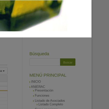
Búsqueda
na
MENÚ PRINCIPAL
INICIO
ANIERAC
Presentación
Funciones
Listado de Asociados
Listado Completo