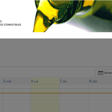
Sema
5
6
7
8
mié
jue
vie
sáb