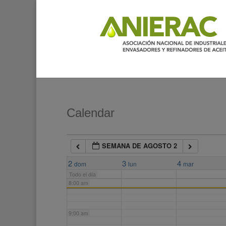
2:00 am
3:00 am
4:00 am
5:00 am
Calendar
6:00 am
SEMANA DE AGOSTO 2
7:00 am
2
3
4
dom
lun
mar
Todo el día
8:00 am
9:00 am