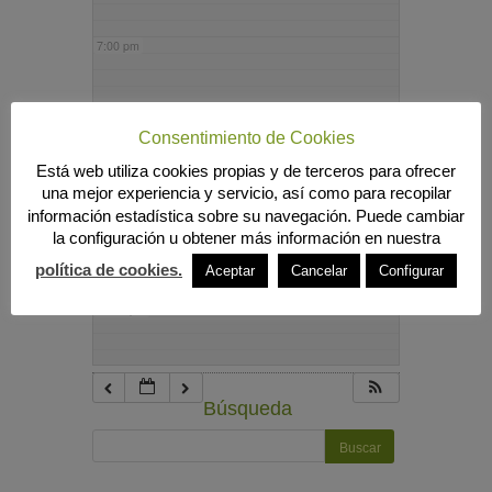
7:00 pm
8:00 pm
Consentimiento de Cookies
Está web utiliza cookies propias y de terceros para ofrecer
9:00 pm
una mejor experiencia y servicio, así como para recopilar
información estadística sobre su navegación. Puede cambiar
la configuración u obtener más información en nuestra
10:00 pm
política de cookies.
Aceptar
Cancelar
Configurar
11:00 pm
Búsqueda