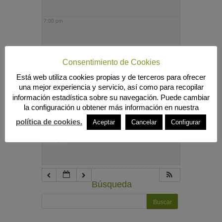
7:00 pm
8:00 pm
Consentimiento de Cookies
Está web utiliza cookies propias y de terceros para ofrecer
9:00 pm
una mejor experiencia y servicio, así como para recopilar
información estadística sobre su navegación. Puede cambiar
la configuración u obtener más información en nuestra
10:00 pm
política de cookies.
Aceptar
Cancelar
Configurar
11:00 pm
Búsqueda