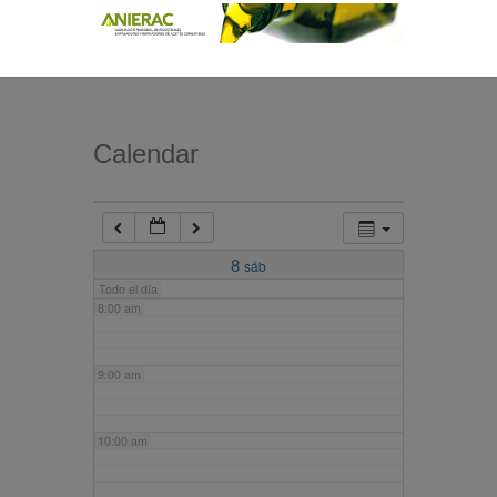
4:00 am
5:00 am
Calendar
6:00 am
7:00 am
8
sáb
Todo el día
8:00 am
9:00 am
10:00 am