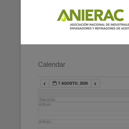
2:00 am
3:00 am
4:00 am
5:00 am
Calendar
6:00 am
7 AGOSTO, 2026
7:00 am
Todo el día
8:00 am
9:00 am