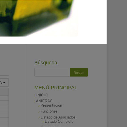
Búsqueda
ía
MENÚ PRINCIPAL
INICIO
ANIERAC
Presentación
Funciones
Listado de Asociados
Listado Completo