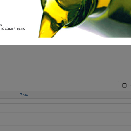
D
7
vie