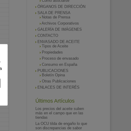
Como asociarse
ÓRGANOS DE DIRECCIÓN
SALA DE PRENSA
Notas de Prensa
Archivos Corporativos
GALERÍA DE IMÁGENES
CONTACTO
ENVASADO DE ACEITE
Tipos de Aceite
Propiedades
Proceso de envasado
r
Consumo en España
a
PUBLICACIONES
Boletín Opina
Otras Publicaciones
ENLACES DE INTERÉS
Últimos Artículos
Los precios del aceite suben
más en el campo que en las
tiendas
La OCU tilda de engaño lo que
son discrepancias de sabor