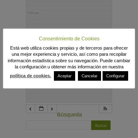
7:00 pm
8:00 pm
Consentimiento de Cookies
Está web utiliza cookies propias y de terceros para ofrecer
9:00 pm
una mejor experiencia y servicio, así como para recopilar
información estadística sobre su navegación. Puede cambiar
la configuración u obtener más información en nuestra
10:00 pm
política de cookies.
Aceptar
Cancelar
Configurar
11:00 pm
Búsqueda