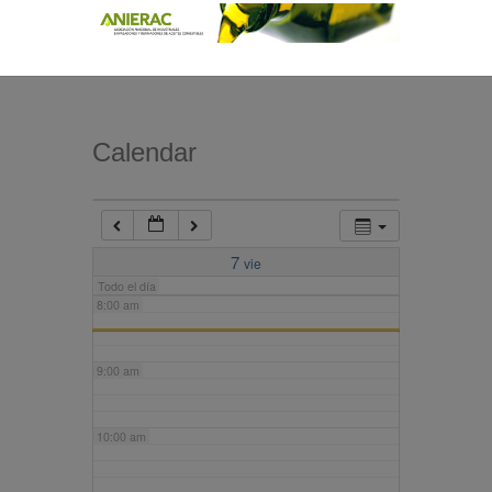
4:00 am
5:00 am
Calendar
6:00 am
7:00 am
7
vie
Todo el día
8:00 am
9:00 am
10:00 am