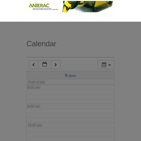
4:00 am
5:00 am
Calendar
6:00 am
7:00 am
9
dom
Todo el día
8:00 am
9:00 am
10:00 am