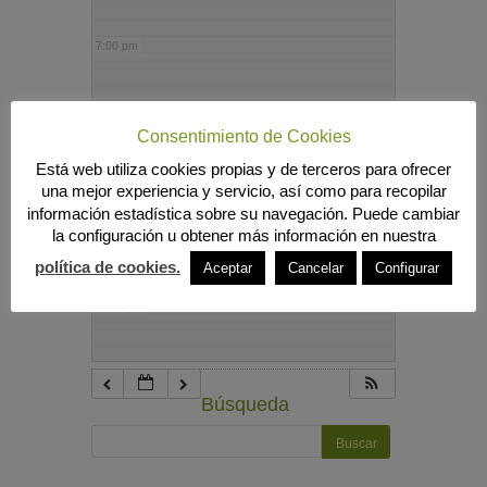
7:00 pm
8:00 pm
Consentimiento de Cookies
Está web utiliza cookies propias y de terceros para ofrecer
9:00 pm
una mejor experiencia y servicio, así como para recopilar
información estadística sobre su navegación. Puede cambiar
la configuración u obtener más información en nuestra
10:00 pm
política de cookies.
Aceptar
Cancelar
Configurar
11:00 pm
Búsqueda