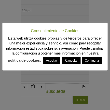
7:00 pm
8:00 pm
Consentimiento de Cookies
Está web utiliza cookies propias y de terceros para ofrecer
9:00 pm
una mejor experiencia y servicio, así como para recopilar
información estadística sobre su navegación. Puede cambiar
la configuración u obtener más información en nuestra
10:00 pm
política de cookies.
Aceptar
Cancelar
Configurar
11:00 pm
Búsqueda