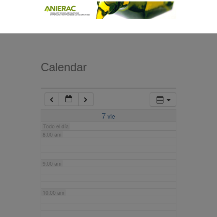
4:00 am
5:00 am
Calendar
6:00 am
7:00 am
7
vie
Todo el día
8:00 am
9:00 am
10:00 am