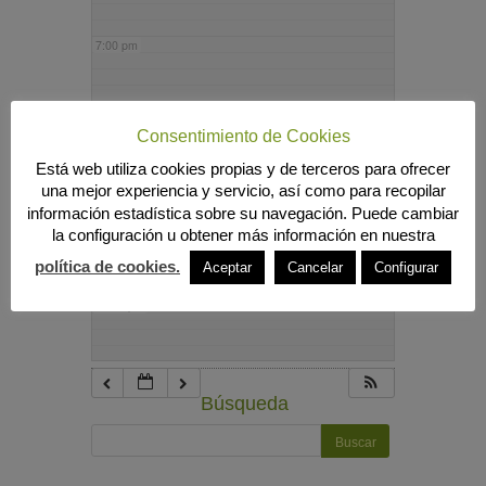
7:00 pm
8:00 pm
Consentimiento de Cookies
Está web utiliza cookies propias y de terceros para ofrecer
9:00 pm
una mejor experiencia y servicio, así como para recopilar
información estadística sobre su navegación. Puede cambiar
la configuración u obtener más información en nuestra
10:00 pm
política de cookies.
Aceptar
Cancelar
Configurar
11:00 pm
Búsqueda