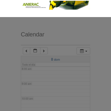
4:00 am
5:00 am
Calendar
6:00 am
7:00 am
8
dom
Todo el día
8:00 am
9:00 am
10:00 am