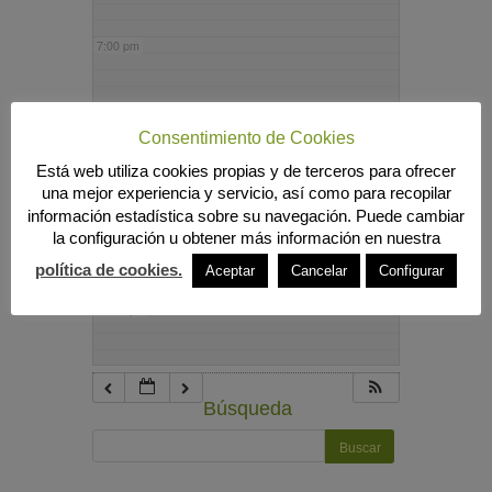
7:00 pm
8:00 pm
Consentimiento de Cookies
Está web utiliza cookies propias y de terceros para ofrecer
9:00 pm
una mejor experiencia y servicio, así como para recopilar
información estadística sobre su navegación. Puede cambiar
la configuración u obtener más información en nuestra
10:00 pm
política de cookies.
Aceptar
Cancelar
Configurar
11:00 pm
Búsqueda