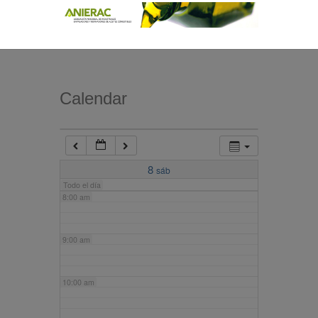
4:00 am
5:00 am
Calendar
6:00 am
7:00 am
8
sáb
Todo el día
8:00 am
9:00 am
10:00 am