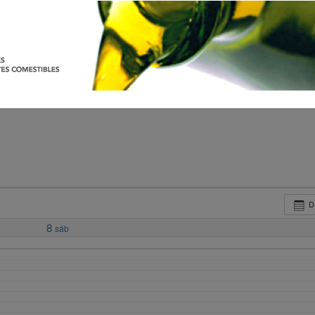
D
8
sáb