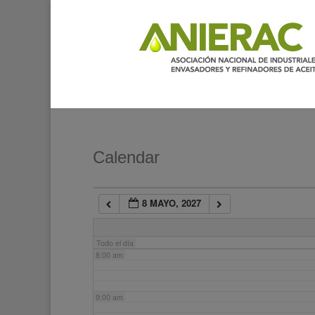
2:00 am
3:00 am
4:00 am
5:00 am
Calendar
6:00 am
8 MAYO, 2027
7:00 am
Todo el día
8:00 am
9:00 am