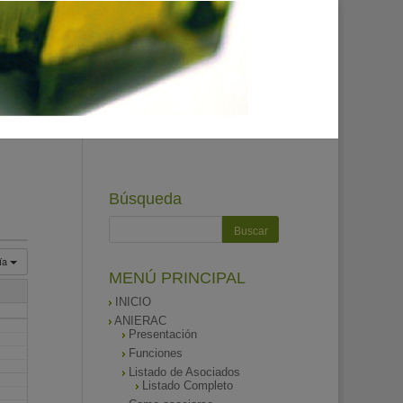
Búsqueda
ía
MENÚ PRINCIPAL
INICIO
ANIERAC
Presentación
Funciones
Listado de Asociados
Listado Completo