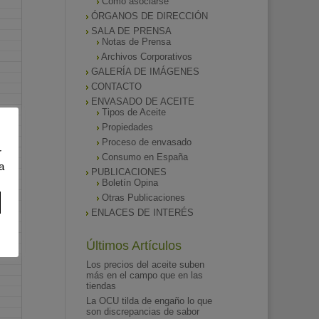
Como asociarse
ÓRGANOS DE DIRECCIÓN
SALA DE PRENSA
Notas de Prensa
Archivos Corporativos
GALERÍA DE IMÁGENES
CONTACTO
ENVASADO DE ACEITE
Tipos de Aceite
Propiedades
Proceso de envasado
r
Consumo en España
a
PUBLICACIONES
Boletín Opina
Otras Publicaciones
ENLACES DE INTERÉS
Últimos Artículos
Los precios del aceite suben
más en el campo que en las
tiendas
La OCU tilda de engaño lo que
son discrepancias de sabor