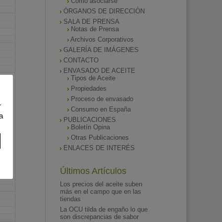
Como asociarse
ÓRGANOS DE DIRECCIÓN
SALA DE PRENSA
Notas de Prensa
Archivos Corporativos
GALERÍA DE IMÁGENES
CONTACTO
ENVASADO DE ACEITE
Tipos de Aceite
Propiedades
Proceso de envasado
r
Consumo en España
a
PUBLICACIONES
Boletín Opina
Otras Publicaciones
ENLACES DE INTERÉS
Últimos Artículos
Los precios del aceite suben
más en el campo que en las
tiendas
La OCU tilda de engaño lo que
son discrepancias de sabor