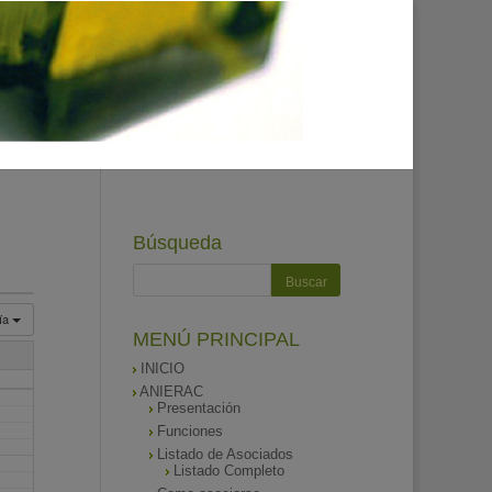
Búsqueda
ía
MENÚ PRINCIPAL
INICIO
ANIERAC
Presentación
Funciones
Listado de Asociados
Listado Completo