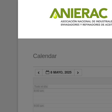
2:00 am
3:00 am
4:00 am
5:00 am
Calendar
6:00 am
8 MAYO, 2025
7:00 am
Todo el día
8:00 am
9:00 am