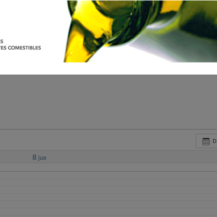
D
8
jue