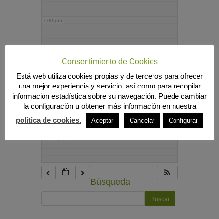
7:00 pm
8:00 pm
Consentimiento de Cookies
Está web utiliza cookies propias y de terceros para ofrecer
9:00 pm
una mejor experiencia y servicio, así como para recopilar
información estadística sobre su navegación. Puede cambiar
la configuración u obtener más información en nuestra
10:00 pm
política de cookies.
Aceptar
Cancelar
Configurar
11:00 pm
Búsqueda