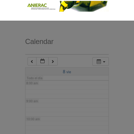
4:00 am
5:00 am
Calendar
6:00 am
7:00 am
8
vie
Todo el día
8:00 am
9:00 am
10:00 am