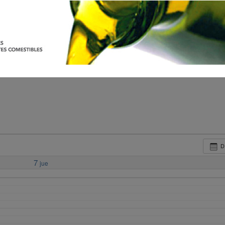
D
7
jue