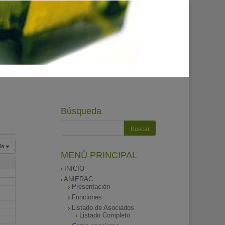
Búsqueda
ía
MENÚ PRINCIPAL
INICIO
ANIERAC
Presentación
Funciones
Listado de Asociados
Listado Completo