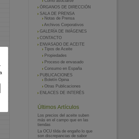
Como asociarse
ÓRGANOS DE DIRECCIÓN
SALA DE PRENSA
Notas de Prensa
Archivos Corporativos
GALERÍA DE IMÁGENES
CONTACTO
ENVASADO DE ACEITE
Tipos de Aceite
Propiedades
Proceso de envasado
r
Consumo en España
a
PUBLICACIONES
Boletín Opina
Otras Publicaciones
ENLACES DE INTERÉS
Últimos Artículos
Los precios del aceite suben
más en el campo que en las
tiendas
La OCU tilda de engaño lo que
son discrepancias de sabor