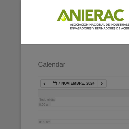
2:00 am
3:00 am
4:00 am
5:00 am
Calendar
6:00 am
7 NOVIEMBRE, 2024
7:00 am
Todo el día
8:00 am
9:00 am