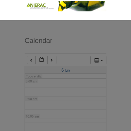
4:00 am
5:00 am
Calendar
6:00 am
7:00 am
6
lun
Todo el día
8:00 am
9:00 am
10:00 am