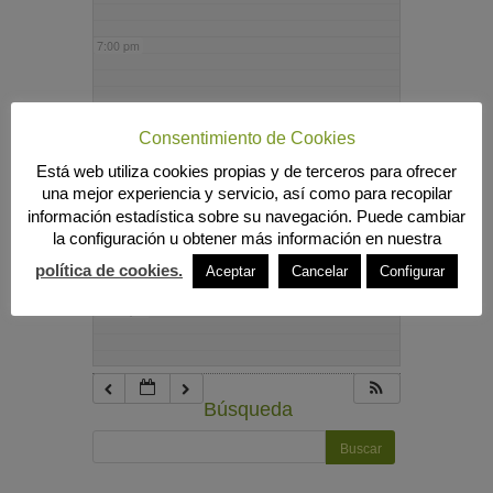
7:00 pm
8:00 pm
Consentimiento de Cookies
Está web utiliza cookies propias y de terceros para ofrecer
9:00 pm
una mejor experiencia y servicio, así como para recopilar
información estadística sobre su navegación. Puede cambiar
la configuración u obtener más información en nuestra
10:00 pm
política de cookies.
Aceptar
Cancelar
Configurar
11:00 pm
Búsqueda