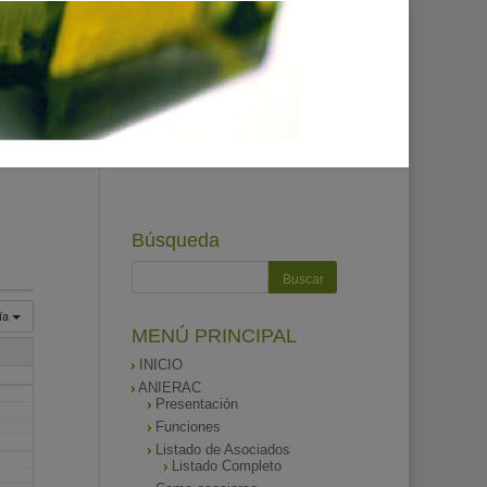
Búsqueda
ía
MENÚ PRINCIPAL
INICIO
ANIERAC
Presentación
Funciones
Listado de Asociados
Listado Completo