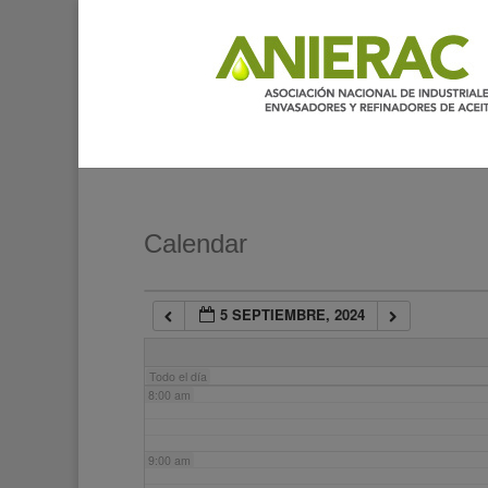
2:00 am
3:00 am
4:00 am
5:00 am
Calendar
6:00 am
5 SEPTIEMBRE, 2024
7:00 am
Todo el día
8:00 am
9:00 am