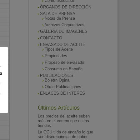
Como asociarse
ÓRGANOS DE DIRECCIÓN
SALA DE PRENSA
Notas de Prensa
Archivos Corporativos
GALERÍA DE IMÁGENES
CONTACTO
ENVASADO DE ACEITE
Tipos de Aceite
Propiedades
Proceso de envasado
r
Consumo en España
a
PUBLICACIONES
Boletín Opina
Otras Publicaciones
ENLACES DE INTERÉS
Últimos Artículos
Los precios del aceite suben
más en el campo que en las
tiendas
La OCU tilda de engaño lo que
son discrepancias de sabor