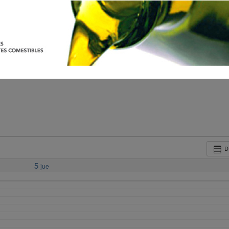
D
5
jue