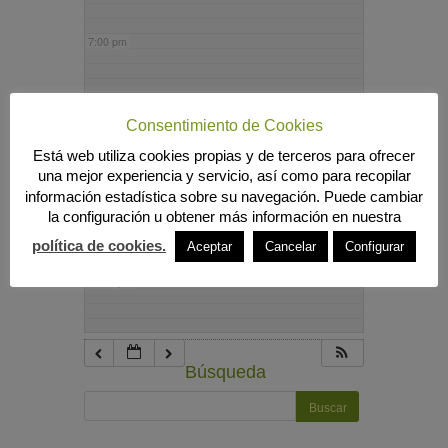
7:00 pm
8:00 pm
Consentimiento de Cookies
Está web utiliza cookies propias y de terceros para ofrecer
9:00 pm
una mejor experiencia y servicio, así como para recopilar
información estadística sobre su navegación. Puede cambiar
la configuración u obtener más información en nuestra
10:00 pm
política de cookies.
Aceptar
Cancelar
Configurar
11:00 pm
Búsqueda