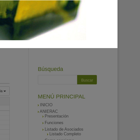
Búsqueda
ía
MENÚ PRINCIPAL
INICIO
ANIERAC
Presentación
Funciones
Listado de Asociados
Listado Completo