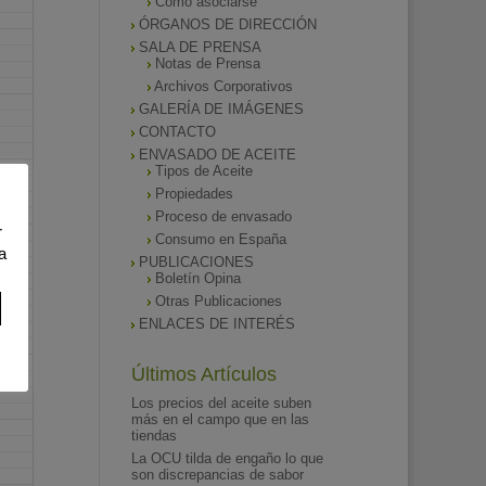
Como asociarse
ÓRGANOS DE DIRECCIÓN
SALA DE PRENSA
Notas de Prensa
Archivos Corporativos
GALERÍA DE IMÁGENES
CONTACTO
ENVASADO DE ACEITE
Tipos de Aceite
Propiedades
Proceso de envasado
r
Consumo en España
a
PUBLICACIONES
Boletín Opina
Otras Publicaciones
ENLACES DE INTERÉS
Últimos Artículos
Los precios del aceite suben
más en el campo que en las
tiendas
La OCU tilda de engaño lo que
son discrepancias de sabor