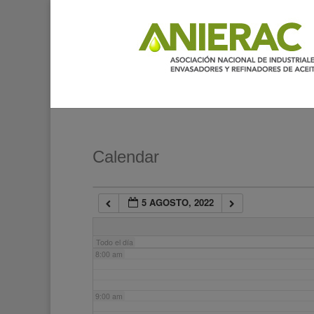
2:00 am
3:00 am
4:00 am
5:00 am
Calendar
6:00 am
5 AGOSTO, 2022
7:00 am
Todo el día
8:00 am
9:00 am