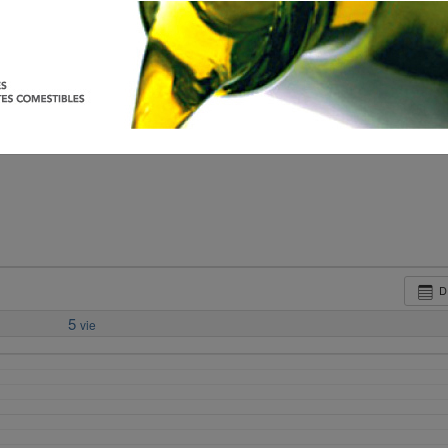
D
5
vie