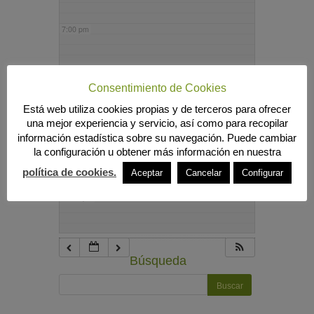
7:00 pm
8:00 pm
Consentimiento de Cookies
Está web utiliza cookies propias y de terceros para ofrecer
9:00 pm
una mejor experiencia y servicio, así como para recopilar
información estadística sobre su navegación. Puede cambiar
la configuración u obtener más información en nuestra
10:00 pm
política de cookies.
Aceptar
Cancelar
Configurar
11:00 pm
Búsqueda