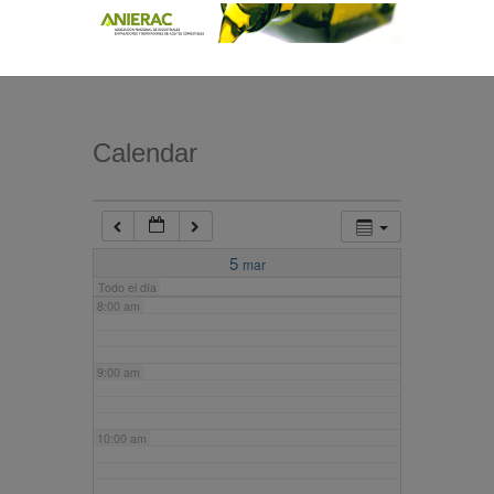
4:00 am
5:00 am
Calendar
6:00 am
7:00 am
5
mar
Todo el día
8:00 am
9:00 am
10:00 am