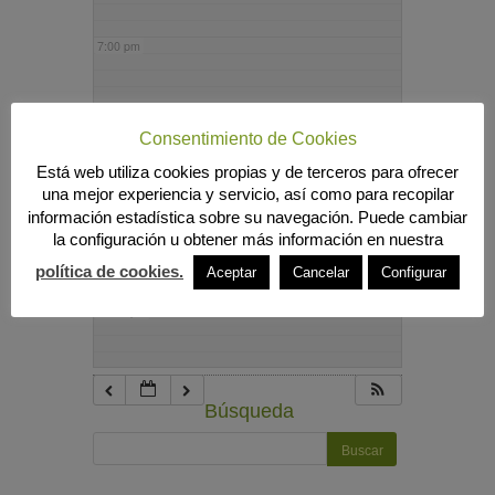
7:00 pm
8:00 pm
Consentimiento de Cookies
Está web utiliza cookies propias y de terceros para ofrecer
9:00 pm
una mejor experiencia y servicio, así como para recopilar
información estadística sobre su navegación. Puede cambiar
la configuración u obtener más información en nuestra
10:00 pm
política de cookies.
Aceptar
Cancelar
Configurar
11:00 pm
Búsqueda