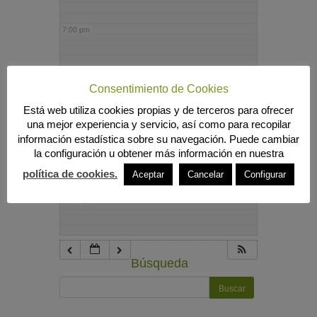
7:00 pm
8:00 pm
Consentimiento de Cookies
Está web utiliza cookies propias y de terceros para ofrecer
9:00 pm
una mejor experiencia y servicio, así como para recopilar
información estadística sobre su navegación. Puede cambiar
la configuración u obtener más información en nuestra
10:00 pm
política de cookies.
Aceptar
Cancelar
Configurar
11:00 pm
Búsqueda