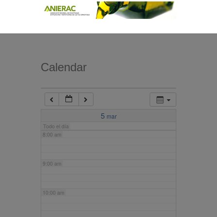
4:00 am
5:00 am
Calendar
6:00 am
7:00 am
5
mar
Todo el día
8:00 am
9:00 am
10:00 am