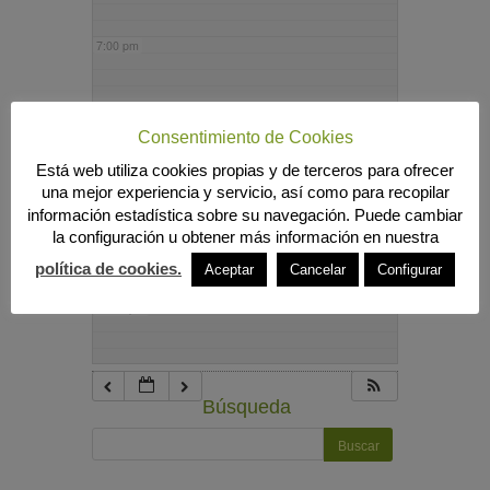
7:00 pm
8:00 pm
Consentimiento de Cookies
Está web utiliza cookies propias y de terceros para ofrecer
9:00 pm
una mejor experiencia y servicio, así como para recopilar
información estadística sobre su navegación. Puede cambiar
la configuración u obtener más información en nuestra
10:00 pm
política de cookies.
Aceptar
Cancelar
Configurar
11:00 pm
Búsqueda