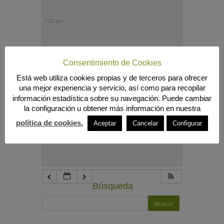
7:00 pm
8:00 pm
Consentimiento de Cookies
Está web utiliza cookies propias y de terceros para ofrecer
9:00 pm
una mejor experiencia y servicio, así como para recopilar
información estadística sobre su navegación. Puede cambiar
la configuración u obtener más información en nuestra
10:00 pm
política de cookies.
Aceptar
Cancelar
Configurar
11:00 pm
Búsqueda