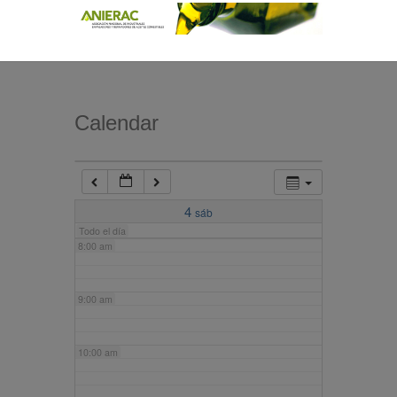
4:00 am
5:00 am
Calendar
6:00 am
7:00 am
4
sáb
Todo el día
8:00 am
9:00 am
10:00 am