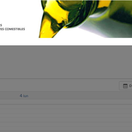
D
4
lun