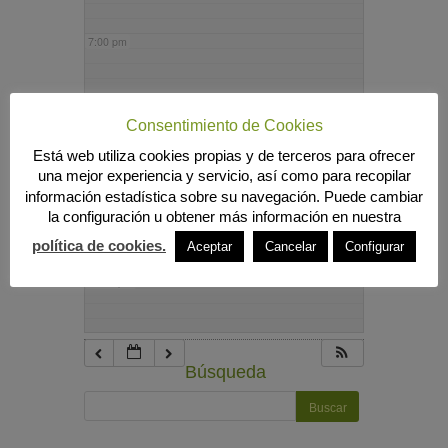
7:00 pm
8:00 pm
Consentimiento de Cookies
Está web utiliza cookies propias y de terceros para ofrecer
9:00 pm
una mejor experiencia y servicio, así como para recopilar
información estadística sobre su navegación. Puede cambiar
la configuración u obtener más información en nuestra
10:00 pm
política de cookies.
Aceptar
Cancelar
Configurar
11:00 pm
Búsqueda