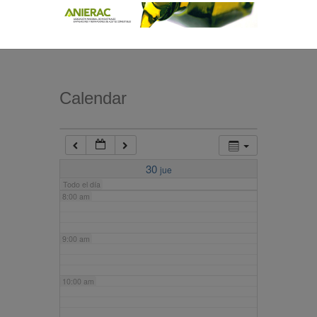
4:00 am
5:00 am
Calendar
6:00 am
7:00 am
30
jue
Todo el día
8:00 am
9:00 am
10:00 am