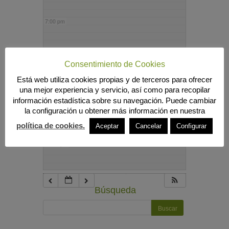
7:00 pm
8:00 pm
Consentimiento de Cookies
Está web utiliza cookies propias y de terceros para ofrecer
9:00 pm
una mejor experiencia y servicio, así como para recopilar
información estadística sobre su navegación. Puede cambiar
la configuración u obtener más información en nuestra
10:00 pm
política de cookies.
Aceptar
Cancelar
Configurar
11:00 pm
Búsqueda