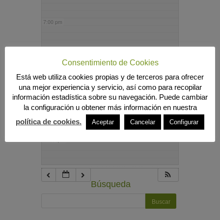
7:00 pm
8:00 pm
Consentimiento de Cookies
Está web utiliza cookies propias y de terceros para ofrecer
9:00 pm
una mejor experiencia y servicio, así como para recopilar
información estadística sobre su navegación. Puede cambiar
la configuración u obtener más información en nuestra
10:00 pm
política de cookies.
Aceptar
Cancelar
Configurar
11:00 pm
Búsqueda