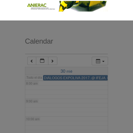
4:00 am
5:00 am
Calendar
6:00 am
7:00 am
30
mié
Todo el día
DIÁLOGOS EXPOLIVA 2017.
@ IFEJA. Ferias Jaén
8:00 am
9:00 am
10:00 am