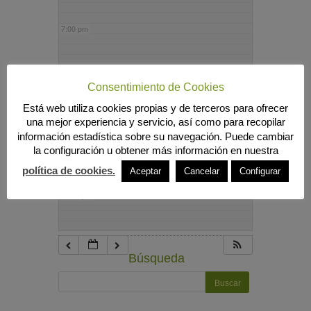
7:00 pm
8:00 pm
Consentimiento de Cookies
Está web utiliza cookies propias y de terceros para ofrecer
9:00 pm
una mejor experiencia y servicio, así como para recopilar
información estadística sobre su navegación. Puede cambiar
la configuración u obtener más información en nuestra
10:00 pm
política de cookies.
Aceptar
Cancelar
Configurar
11:00 pm
Búsqueda