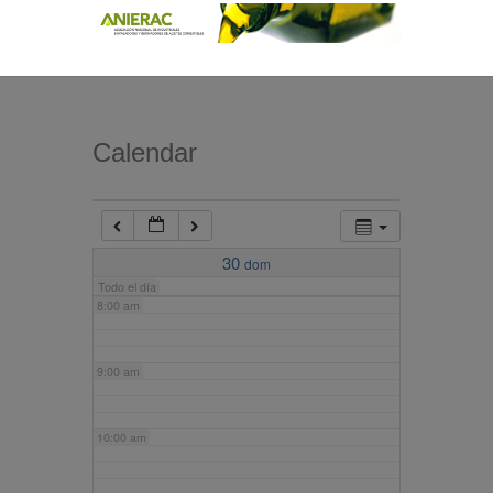
4:00 am
5:00 am
Calendar
6:00 am
7:00 am
30
dom
Todo el día
8:00 am
9:00 am
10:00 am