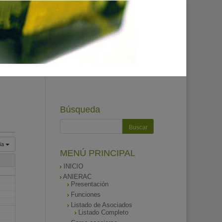
Búsqueda
ía
MENÚ PRINCIPAL
INICIO
ANIERAC
Presentación
Funciones
Listado de Asociados
Listado Completo