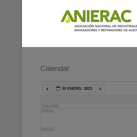
2:00 am
3:00 am
4:00 am
5:00 am
Calendar
6:00 am
30 ENERO, 2023
7:00 am
Todo el día
8:00 am
9:00 am