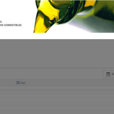
D
30
lun