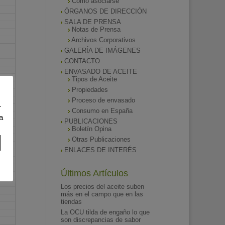
Como asociarse
ÓRGANOS DE DIRECCIÓN
SALA DE PRENSA
Notas de Prensa
Archivos Corporativos
GALERÍA DE IMÁGENES
CONTACTO
ENVASADO DE ACEITE
Tipos de Aceite
Propiedades
Proceso de envasado
r
Consumo en España
a
PUBLICACIONES
Boletín Opina
Otras Publicaciones
ENLACES DE INTERÉS
Últimos Artículos
Los precios del aceite suben
más en el campo que en las
tiendas
La OCU tilda de engaño lo que
son discrepancias de sabor