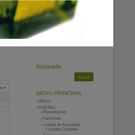
Búsqueda
ía
MENÚ PRINCIPAL
INICIO
ANIERAC
Presentación
Funciones
Listado de Asociados
Listado Completo