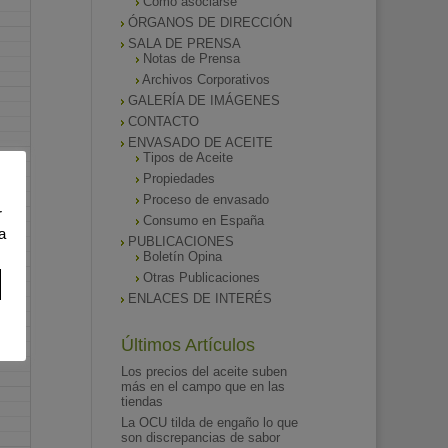
Como asociarse
ÓRGANOS DE DIRECCIÓN
SALA DE PRENSA
Notas de Prensa
Archivos Corporativos
GALERÍA DE IMÁGENES
CONTACTO
ENVASADO DE ACEITE
Tipos de Aceite
Propiedades
Proceso de envasado
r
Consumo en España
a
PUBLICACIONES
Boletín Opina
Otras Publicaciones
ENLACES DE INTERÉS
Últimos Artículos
Los precios del aceite suben
más en el campo que en las
tiendas
La OCU tilda de engaño lo que
son discrepancias de sabor