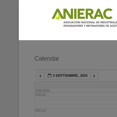
2:00 am
3:00 am
4:00 am
5:00 am
Calendar
6:00 am
3 SEPTIEMBRE, 2024
7:00 am
Todo el día
8:00 am
9:00 am