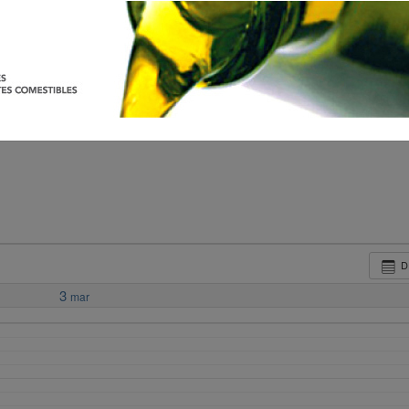
D
3
mar