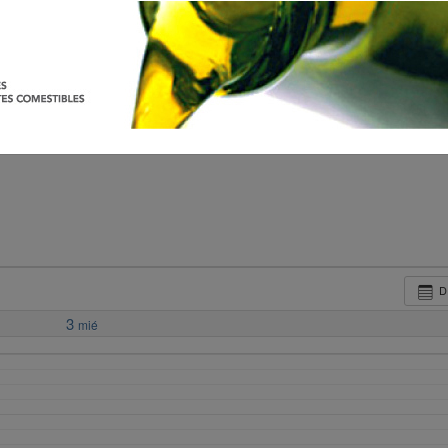
D
3
mié