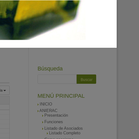
Búsqueda
ía
MENÚ PRINCIPAL
INICIO
ANIERAC
Presentación
Funciones
Listado de Asociados
Listado Completo