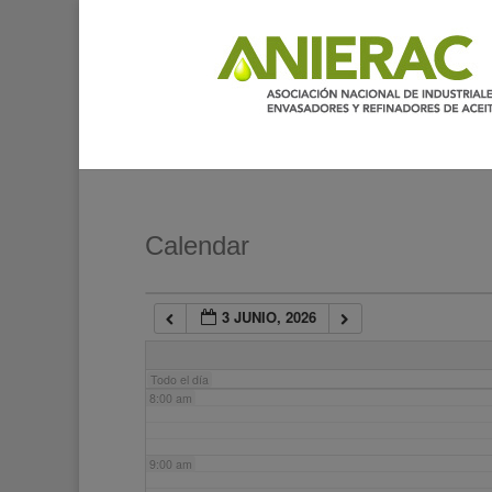
2:00 am
3:00 am
4:00 am
5:00 am
Calendar
6:00 am
3 JUNIO, 2026
7:00 am
Todo el día
8:00 am
9:00 am