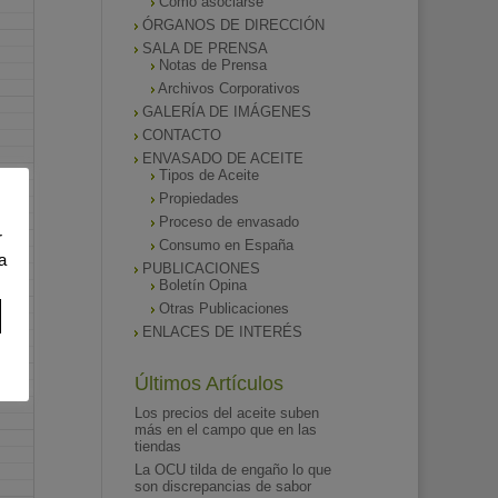
Como asociarse
ÓRGANOS DE DIRECCIÓN
SALA DE PRENSA
Notas de Prensa
Archivos Corporativos
GALERÍA DE IMÁGENES
CONTACTO
ENVASADO DE ACEITE
Tipos de Aceite
Propiedades
Proceso de envasado
r
Consumo en España
a
PUBLICACIONES
Boletín Opina
Otras Publicaciones
ENLACES DE INTERÉS
Últimos Artículos
Los precios del aceite suben
más en el campo que en las
tiendas
La OCU tilda de engaño lo que
son discrepancias de sabor