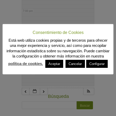
7:00 pm
8:00 pm
Consentimiento de Cookies
Está web utiliza cookies propias y de terceros para ofrecer
9:00 pm
una mejor experiencia y servicio, así como para recopilar
información estadística sobre su navegación. Puede cambiar
la configuración u obtener más información en nuestra
10:00 pm
política de cookies.
Aceptar
Cancelar
Configurar
11:00 pm
Búsqueda