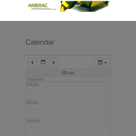
4:00 am
5:00 am
Calendar
6:00 am
7:00 am
29
sáb
Todo el día
8:00 am
9:00 am
10:00 am