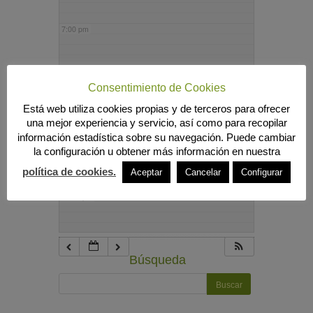
7:00 pm
8:00 pm
Consentimiento de Cookies
Está web utiliza cookies propias y de terceros para ofrecer
9:00 pm
una mejor experiencia y servicio, así como para recopilar
información estadística sobre su navegación. Puede cambiar
la configuración u obtener más información en nuestra
10:00 pm
política de cookies.
Aceptar
Cancelar
Configurar
11:00 pm
Búsqueda