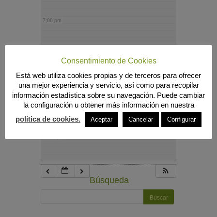
7:00 pm
8:00 pm
Consentimiento de Cookies
Está web utiliza cookies propias y de terceros para ofrecer
9:00 pm
una mejor experiencia y servicio, así como para recopilar
información estadística sobre su navegación. Puede cambiar
la configuración u obtener más información en nuestra
10:00 pm
política de cookies.
Aceptar
Cancelar
Configurar
11:00 pm
Búsqueda