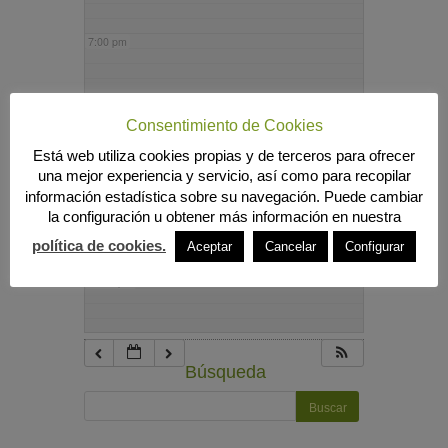
7:00 pm
8:00 pm
Consentimiento de Cookies
Está web utiliza cookies propias y de terceros para ofrecer
9:00 pm
una mejor experiencia y servicio, así como para recopilar
información estadística sobre su navegación. Puede cambiar
la configuración u obtener más información en nuestra
10:00 pm
política de cookies.
Aceptar
Cancelar
Configurar
11:00 pm
Búsqueda