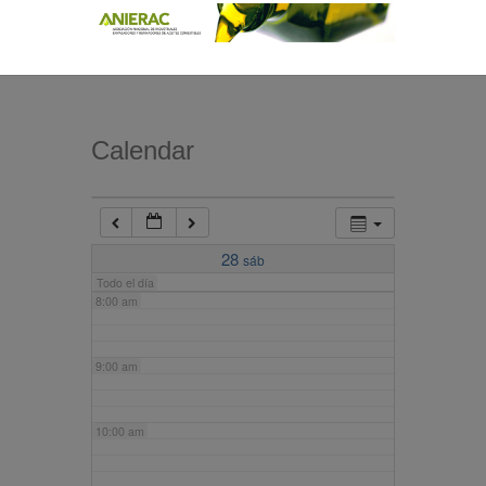
4:00 am
5:00 am
Calendar
6:00 am
7:00 am
28
sáb
Todo el día
8:00 am
9:00 am
10:00 am