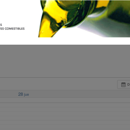
D
28
jue