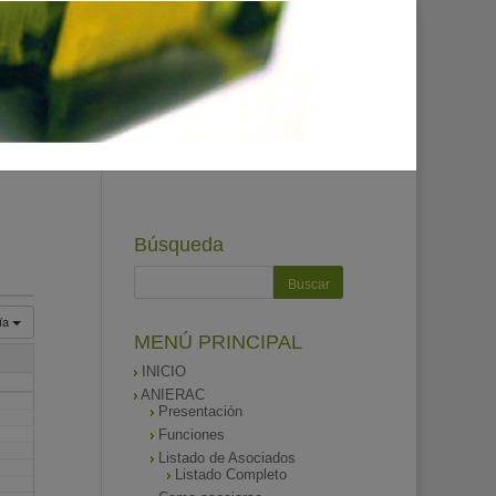
Búsqueda
ía
MENÚ PRINCIPAL
INICIO
ANIERAC
Presentación
Funciones
Listado de Asociados
Listado Completo