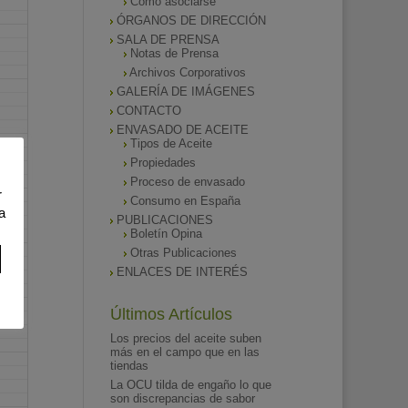
Como asociarse
ÓRGANOS DE DIRECCIÓN
SALA DE PRENSA
Notas de Prensa
Archivos Corporativos
GALERÍA DE IMÁGENES
CONTACTO
ENVASADO DE ACEITE
Tipos de Aceite
Propiedades
Proceso de envasado
r
Consumo en España
a
PUBLICACIONES
Boletín Opina
Otras Publicaciones
ENLACES DE INTERÉS
Últimos Artículos
Los precios del aceite suben
más en el campo que en las
tiendas
La OCU tilda de engaño lo que
son discrepancias de sabor