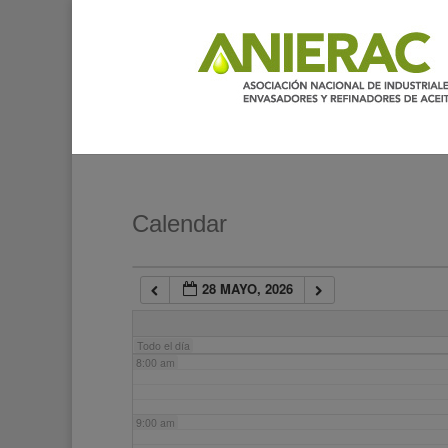
2:00 am
3:00 am
4:00 am
5:00 am
Calendar
6:00 am
28 MAYO, 2026
7:00 am
Todo el día
8:00 am
9:00 am