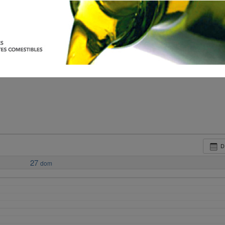
D
27
dom