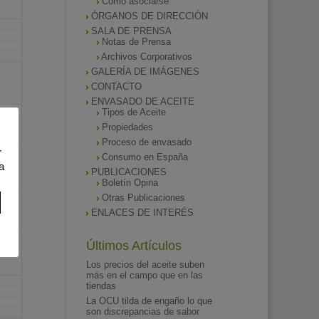
Como asociarse
ÓRGANOS DE DIRECCIÓN
SALA DE PRENSA
Notas de Prensa
Archivos Corporativos
GALERÍA DE IMÁGENES
CONTACTO
ENVASADO DE ACEITE
Tipos de Aceite
Propiedades
Proceso de envasado
r
Consumo en España
a
PUBLICACIONES
Boletín Opina
Otras Publicaciones
ENLACES DE INTERÉS
Últimos Artículos
Los precios del aceite suben
más en el campo que en las
tiendas
La OCU tilda de engaño lo que
son discrepancias de sabor