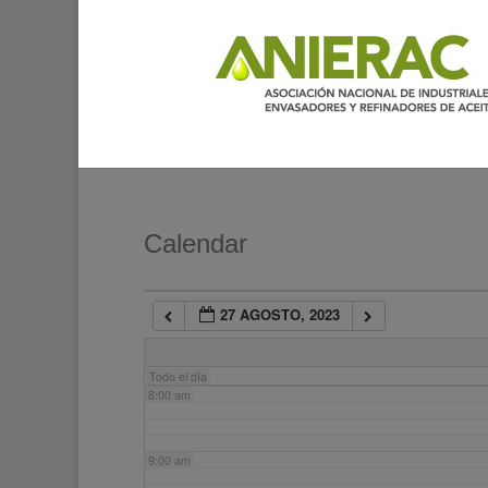
2:00 am
3:00 am
4:00 am
5:00 am
Calendar
6:00 am
27 AGOSTO, 2023
7:00 am
Todo el día
8:00 am
9:00 am