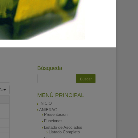
Búsqueda
ía
MENÚ PRINCIPAL
INICIO
ANIERAC
Presentación
Funciones
Listado de Asociados
Listado Completo