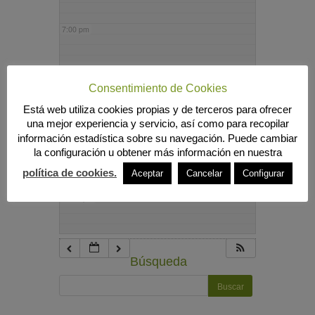
7:00 pm
8:00 pm
Consentimiento de Cookies
Está web utiliza cookies propias y de terceros para ofrecer
9:00 pm
una mejor experiencia y servicio, así como para recopilar
información estadística sobre su navegación. Puede cambiar
la configuración u obtener más información en nuestra
10:00 pm
política de cookies.
Aceptar
Cancelar
Configurar
11:00 pm
Búsqueda