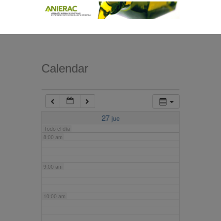
4:00 am
5:00 am
Calendar
6:00 am
7:00 am
27
jue
Todo el día
8:00 am
9:00 am
10:00 am