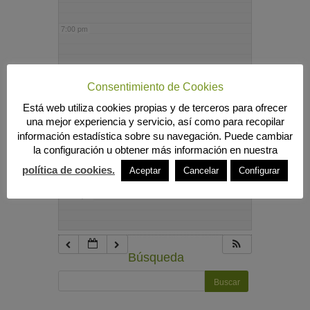
7:00 pm
8:00 pm
Consentimiento de Cookies
Está web utiliza cookies propias y de terceros para ofrecer
9:00 pm
una mejor experiencia y servicio, así como para recopilar
información estadística sobre su navegación. Puede cambiar
la configuración u obtener más información en nuestra
10:00 pm
política de cookies.
Aceptar
Cancelar
Configurar
11:00 pm
Búsqueda