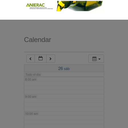
4:00 am
5:00 am
Calendar
6:00 am
7:00 am
26
sáb
Todo el día
8:00 am
9:00 am
10:00 am